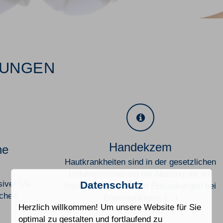
UNGEN
Handekzem
Handekzem
he
Hautkrankheiten sind in der gesetzlichen
Unfallversicherung mit Abstand die am
siver UV-
Datenschutz
häufigsten gemeldeten Erkrankungen bei
ichen
Erwerbstätigen. (...)
Herzlich willkommen! Um unsere Website für Sie
optimal zu gestalten und fortlaufend zu