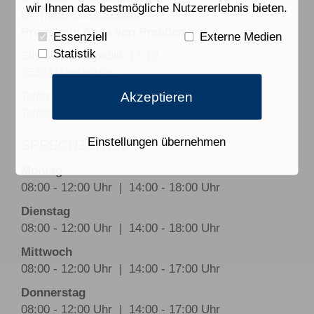
wir Ihnen das bestmögliche Nutzererlebnis bieten.
Dr. med. Brita Schäfer
Prinzessin Anna von Preußen
Essenziell
Externe Medien
Statistik
Straße der Republik 17-19
65203 Wiesbaden
Telefon: 0611 60 30 85
Akzeptieren
Telefax: 0611 69 23 46
Einstellungen übernehmen
SPRECHZEITEN
Montag
08:00 - 12:00 Uhr | 14:00 - 18:00 Uhr
Dienstag
08:00 - 12:00 Uhr | 14:00 - 18:00 Uhr
Mittwoch
08:00 - 12:00 Uhr | 14:00 - 17:00 Uhr
Donnerstag
08:00 - 12:00 Uhr | 14:00 - 17:00 Uhr