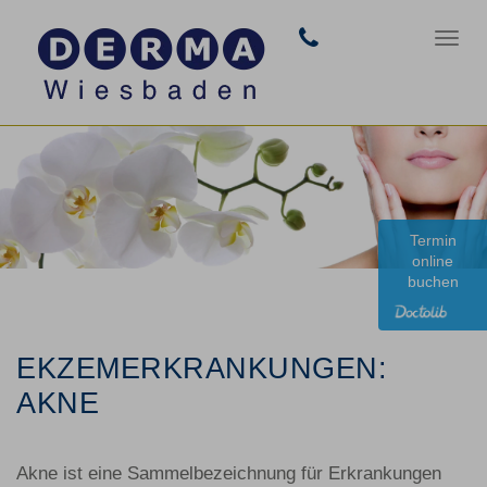
tel:+49(611)6030
Togg
navig
Termin
online
buchen
EKZEMERKRANKUNGEN:
AKNE
Akne ist eine Sammelbezeichnung für Erkrankungen